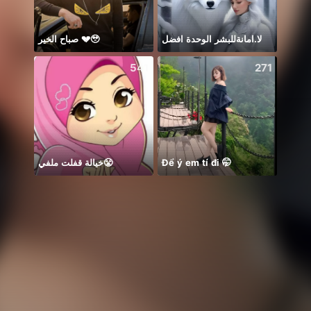
صباح الخير 💔🥹
لا.امانةللبشر الوحدة افضل
Y O U
541
271
خيالة قفلت ملفي😤
Để ý em tí đi 🤭
ချစ်လ