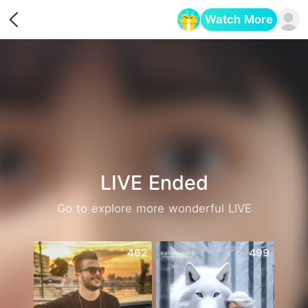
Watch More
Opens in a new tab
LIVE Ended
Go to explore more wonderful LIVE
462
499