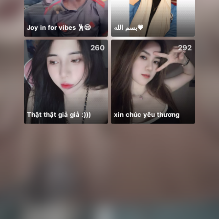
Joy in for vibes 🕺😄
بسم الله💗
NPC•
260
292
Thật thật giả giả :)))
xin chúc yêu thương