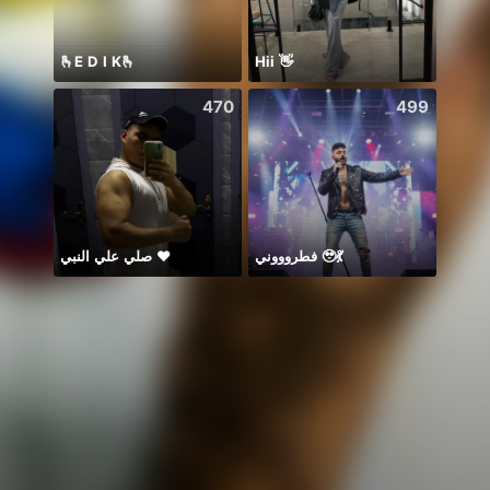
🫰E D I K🫰
Hii 👋
Анна
470
499
صلي علي النبي ♥️
فطروووني 🥹💃
イベラス