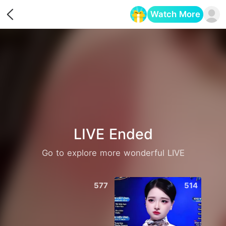
Watch More
Opens in a new tab
LIVE Ended
Go to explore more wonderful LIVE
577
514