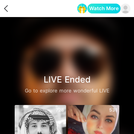
Watch More
Opens in a new tab
LIVE Ended
Go to explore more wonderful LIVE
728
531