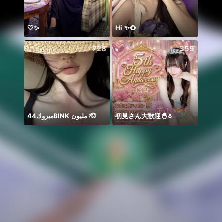
🤍✨
Hi ✨🌻
Y O U
728
355
مبروك44BlNK مليون 🫡
初見さん大歓迎🐣🌷