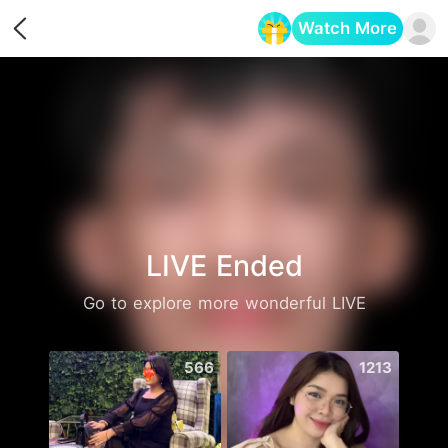
Watch More
Opens in a new tab
LIVE Ended
Go to explore more wonderful LIVE
566
1213