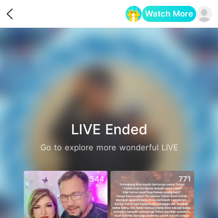
Watch More
Opens in a new tab
LIVE Ended
Go to explore more wonderful LIVE
544
771