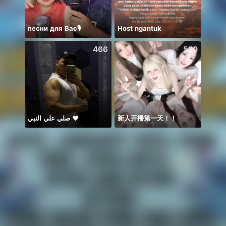
песни для Вас🎙️
Host ngantuk
466
520
صلي علي النبي ♥️
新人开播第一天！！
NAK 