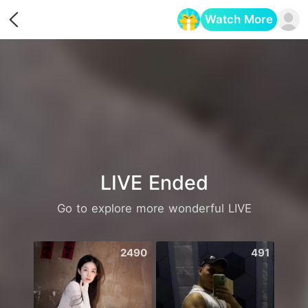
Watch More
Opens in a new tab
LIVE Ended
Go to explore more wonderful LIVE
2490
491