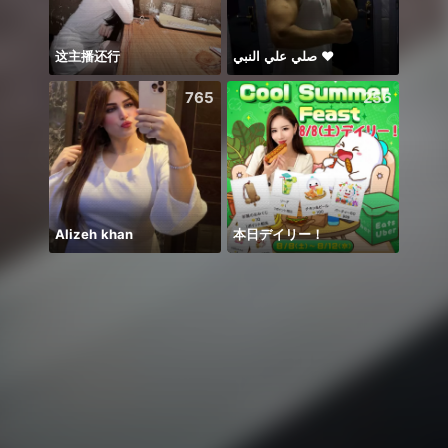
这主播还行
صلي علي النبي ♥️
တေးချစ
765
256
Alizeh khan
本日デイリー！
Idol 