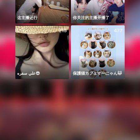
这主播还行
你关注的主播开播了
꧁꒒ꂑễ
715
477
علي سفره😎
保護猫カフェすーにゃん🐱
Có du