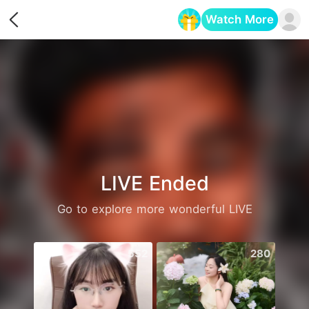
Watch More
Opens in a new tab
LIVE Ended
Go to explore more wonderful LIVE
552
280