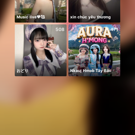
Music live💙🥰
xin chúc yêu thương
Joy i
508
471
おどり
Nkauj Hmob Tây Bắc