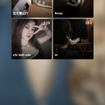
这主播还行
Анна
328
283
chỉ biết ước
👀
xa ma