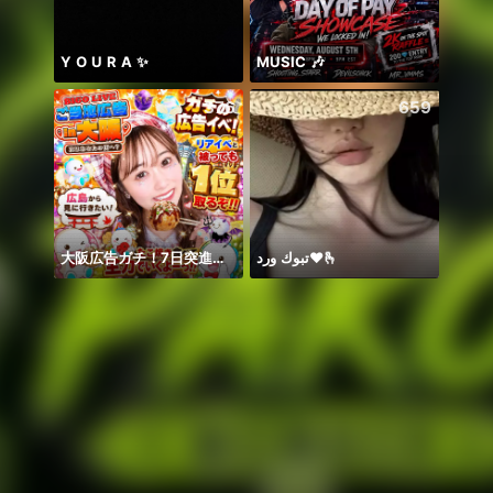
Y O U R A ✨
MUSIC 🎶
لا.اما
376
659
大阪広告ガチ！7日突進ラスト。浴衣マイイベもぜひ💕
تبوك ورد❤️🫰
𝐓𝐀𝐍