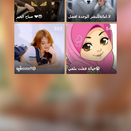
صباح الخير 💔🥹
لا.امانةللبشر الوحدة افضل
Thán
353
540
ချစ်လား?😒
خيالة قفلت ملفي😤
敏惠回