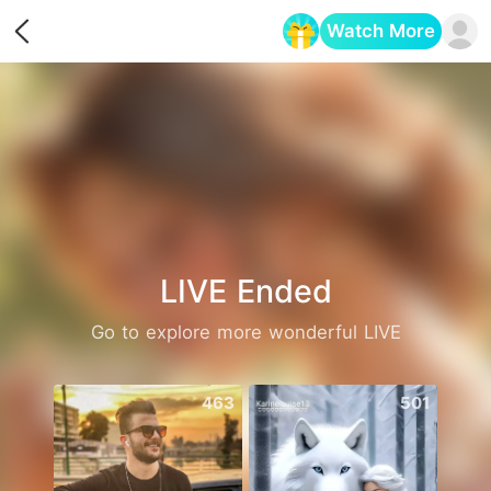
Watch More
Opens in a new tab
LIVE Ended
Go to explore more wonderful LIVE
463
501