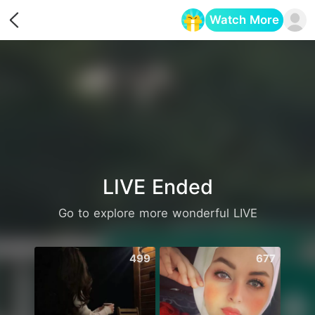
Watch More
Opens in a new tab
LIVE Ended
Go to explore more wonderful LIVE
499
677