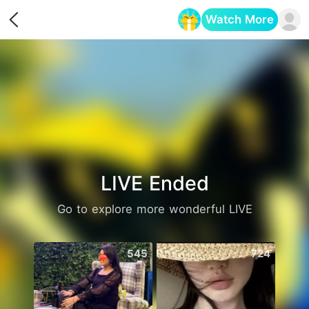
Watch More
Opens in a new tab
LIVE Ended
Go to explore more wonderful LIVE
545
724