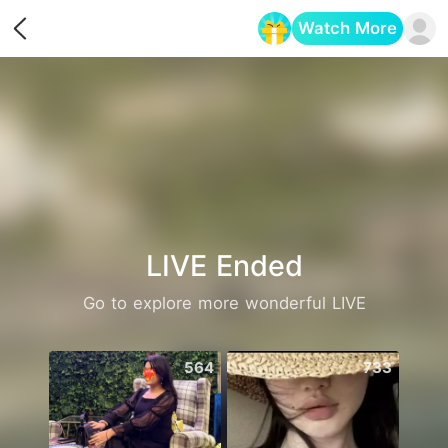
Watch More
Opens in a new tab
LIVE Ended
Go to explore more wonderful LIVE
564
733