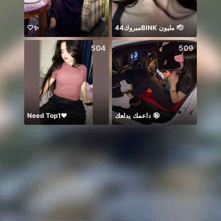
🤍✨
مبروك44BlNK مليون 🫡
Ước g
504
509
Need Top1❤️
داعمك يدلعك 🤪
お誕生