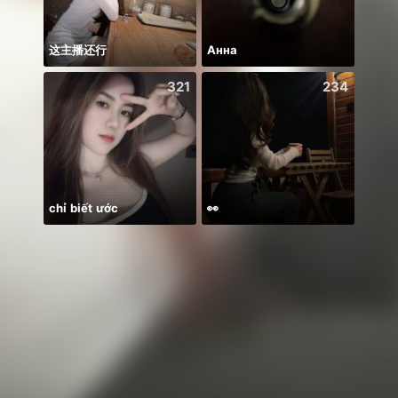
这主播还行
Анна
321
234
chỉ biết ước
👀
꧁꒒ꂑễ