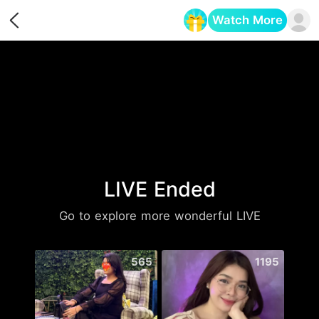
Watch More
Opens in a new tab
LIVE Ended
Go to explore more wonderful LIVE
565
1195