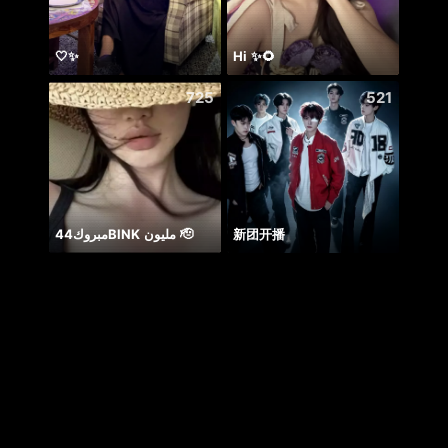
🤍✨
Hi ✨🌻
هايو
725
521
مبروك44BlNK مليون 🫡
新团开播