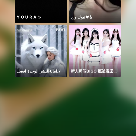
Y O U R A ✨
تبوك ورد❤️🫰
Thán
500
409
لا.امانةللبشر الوحدة افضل
新人勇闯BIGO 愿被温柔以对
FOXIE