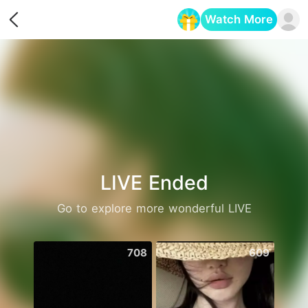
Watch More
Opens in a new tab
LIVE Ended
Go to explore more wonderful LIVE
708
609