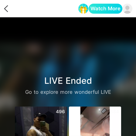
Watch More
Opens in a new tab
LIVE Ended
Go to explore more wonderful LIVE
496
384