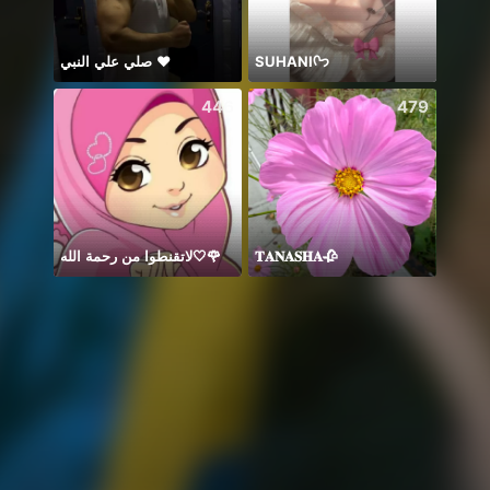
SUHANIᢉ𐭩
صلي علي النبي ♥️
446
479
لاتقنطوا من رحمة الله🤍🌹
𝐓𝐀𝐍𝐀𝐒𝐇𝐀🥀
🥹💔