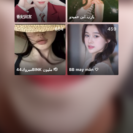
香妃回宫
يارب ابن حميدو
Bụt ơ
604
459
مبروك44BlNK مليون 🫡
BB may mắn 🤍
Soni