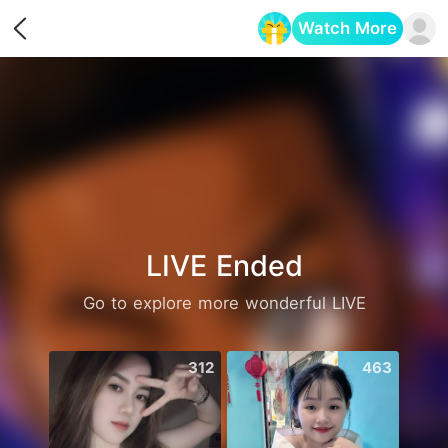
Watch More
Opens in a new tab
LIVE Ended
Go to explore more wonderful LIVE
312
463