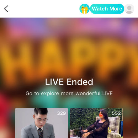
Watch More
Opens in a new tab
LIVE Ended
Go to explore more wonderful LIVE
329
552