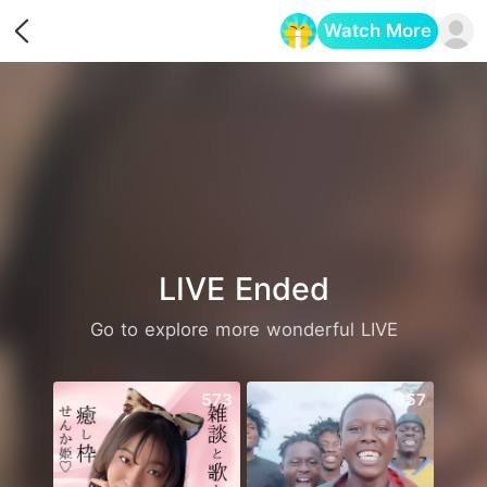
Watch More
Opens in a new tab
LIVE Ended
Go to explore more wonderful LIVE
573
657