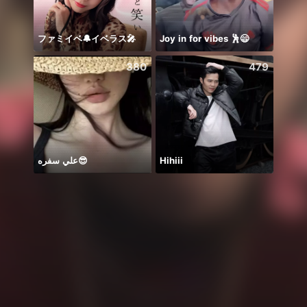
ファミイベ🔔イベラス🎤
Joy in for vibes 🕺😄
NPC 
380
479
علي سفره😎
Hihiii
美容室