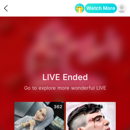
Watch More
Opens in a new tab
LIVE Ended
Go to explore more wonderful LIVE
362
510