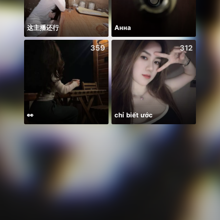
这主播还行
Анна
359
312
👀
chỉ biết ước