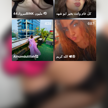
مبروك44BlNK مليون 🫡
كل عام وانت بخير ابو شهد
Y O U
428
687
Alhumdulillah🥰
الله كريم 🕊️🦋