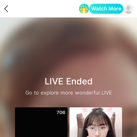
Watch More
Opens in a new tab
LIVE Ended
Go to explore more wonderful LIVE
706
552