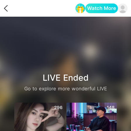
Watch More
Opens in a new tab
LIVE Ended
Go to explore more wonderful LIVE
296
148