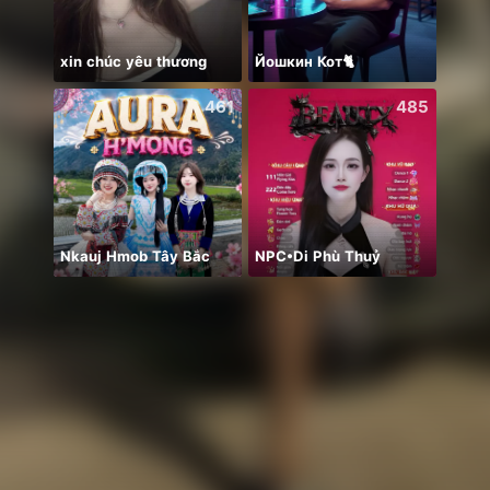
xin chúc yêu thương
Йошкин Кот🐈
461
485
Nkauj Hmob Tây Bắc
NPC•Di Phù Thuỷ