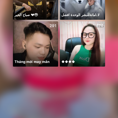
صباح الخير 💔🥹
لا.امانةللبشر الوحدة افضل
BB m
291
474
Tháng mới may mắn
🍀🍀🍀🍀
ချစ်လ