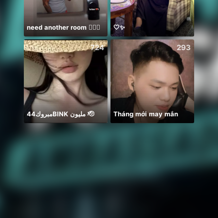
need another room 🤦🏾‍♂️
🤍✨
保護猫
724
293
مبروك44BlNK مليون 🫡
Tháng mới may mắn
Thươn