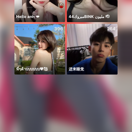
Hello anh 💋
مبروك44BlNK مليون 🫡
ى الله
396
264
พี่ๆค้าบบบบบบ💙🥰
进来睡觉
🌸 AM