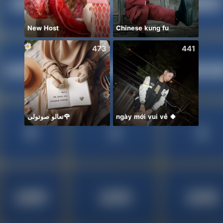
New Host
Chinese kung fu
473
441
تعالو صوتولى🌹
ngày mới vui vẻ 🍀
Zo da