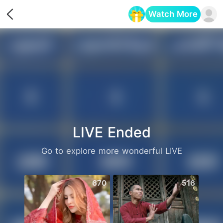
Watch More
Opens in a new tab
LIVE Ended
Go to explore more wonderful LIVE
670
516