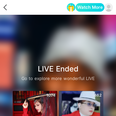
Watch More
Opens in a new tab
LIVE Ended
Go to explore more wonderful LIVE
1074
462