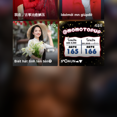
我在，古筝治愈解压
Idolmới mn giúpđỡ
直播
480
486
Biết hát tính tẻn tẻn😷
𝐒⁸💮AUN🐢🐮
Tuhan