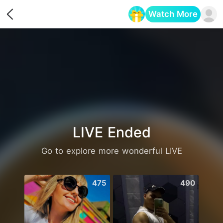
Watch More
Opens in a new tab
LIVE Ended
Go to explore more wonderful LIVE
475
490