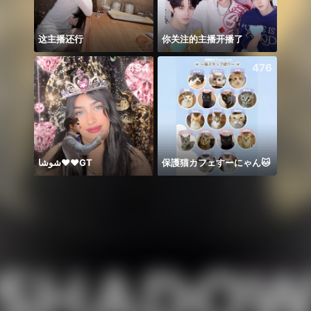
这主播还行
你关注的主播开播了
꧁꒒ꂑễ
434
476
شوشا♥️♥️GT
保護猫カフェすーにゃん🐱
ချစ်လ