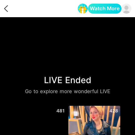
Watch More
Opens in a new tab
LIVE Ended
Go to explore more wonderful LIVE
481
428