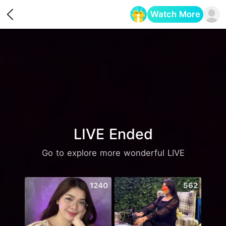
Watch More
Opens in a new tab
LIVE Ended
Go to explore more wonderful LIVE
1240
562