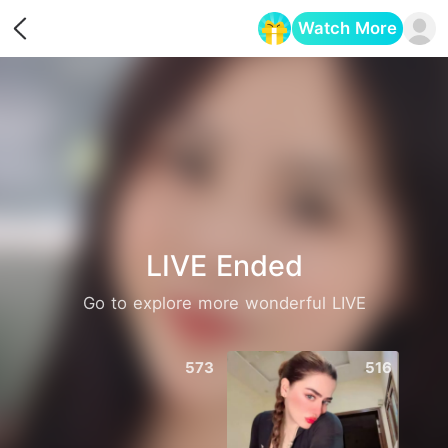
Watch More
Opens in a new tab
LIVE Ended
Go to explore more wonderful LIVE
573
516