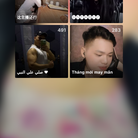
这主播还行
🅤🅢🅣🅐🅠🅘🅩
Alize
491
283
صلي علي النبي ♥️
Tháng mới may mắn
တေးချစ