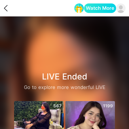
Watch More
Opens in a new tab
LIVE Ended
Go to explore more wonderful LIVE
567
1199