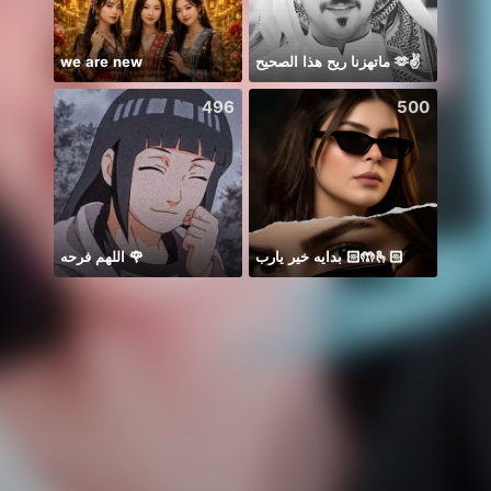
we are new
ماتهزنا ريح هذا الصحيح 🫶✌️
*
496
500
اللهم فرحه 🌹
بدايه خير يارب 🤲🏻🫰🏻
🎶🎶