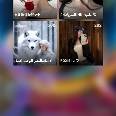
⚜️🎤乐福💫铭✨🍀
مبروك44BlNK مليون 🫡
Idol 
508
282
لا.امانةللبشر الوحدة افضل
FOXIE iu 🤍
တေးချစ