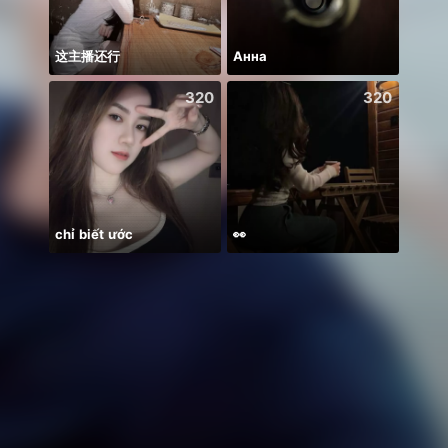
这主播还行
Анна
320
320
chỉ biết ước
👀
꧁꒒ꂑễ