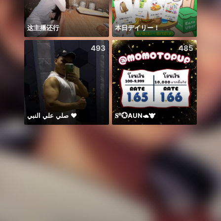
这主播还行
本日デイリー！
Biết 
493
485
صلي علي النبي ♥️
𝐒⁸💮AUN🐢🐮
Idol 