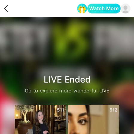
Watch More
Opens in a new tab
LIVE Ended
Go to explore more wonderful LIVE
511
512