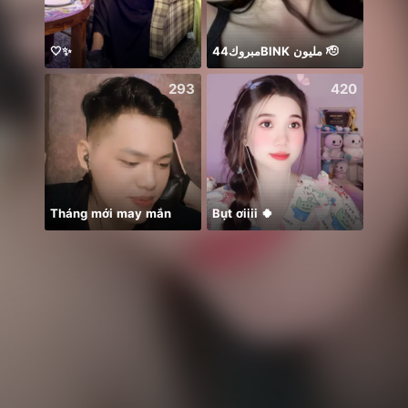
🤍✨
مبروك44BlNK مليون 🫡
𝐓𝐀𝐍
293
420
Tháng mới may mắn
Bụt ơiiii 🍀
Lez g