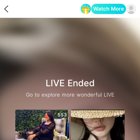
Watch More
Opens in a new tab
LIVE Ended
Go to explore more wonderful LIVE
553
732