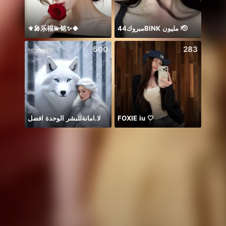
⚜️🎤乐福💫铭✨🍀
مبروك44BlNK مليون 🫡
Idol 
500
283
لا.امانةللبشر الوحدة افضل
FOXIE iu 🤍