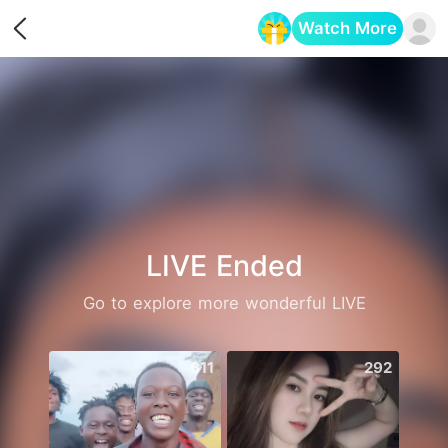
Watch More
Opens in a new tab
LIVE Ended
Go to explore more wonderful LIVE
611
292