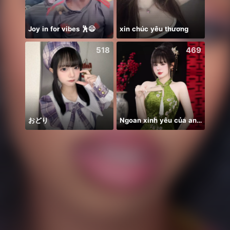
Joy in for vibes 🕺😄
xin chúc yêu thương
刚刚
518
469
おどり
Ngoan xinh yêu của anh nè🌸
Honor